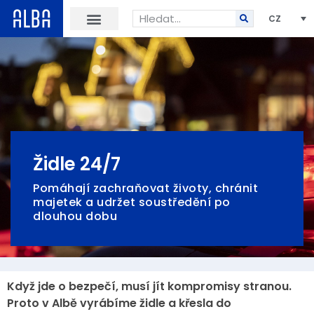
CZ
Židle 24/7
Pomáhají zachraňovat životy, chránit
majetek a udržet soustředění po
dlouhou dobu
Když jde o bezpečí, musí jít kompromisy stranou.
Proto v Albě vyrábíme židle a křesla do