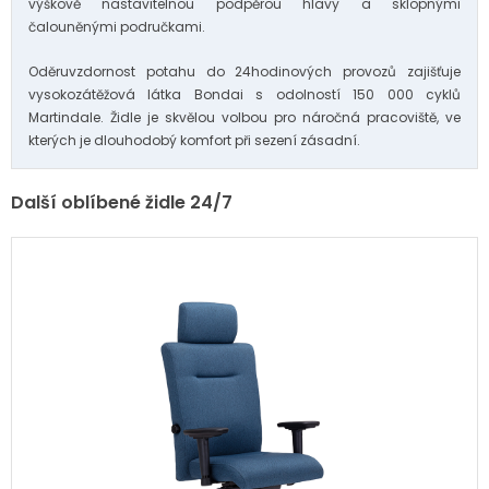
výškově nastavitelnou podpěrou hlavy a sklopnými
čalouněnými područkami.
Oděruvzdornost potahu do 24hodinových provozů zajišťuje
vysokozátěžová látka Bondai s odolností 150 000 cyklů
Martindale. Židle je skvělou volbou pro náročná pracoviště, ve
kterých je dlouhodobý komfort při sezení zásadní.
Další oblíbené židle 24/7