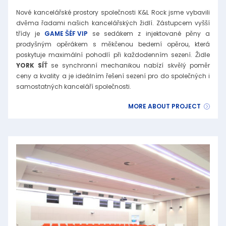
Nové kancelářské prostory společnosti K&L Rock jsme vybavili
dvěma řadami našich kancelářských židlí. Zástupcem vyšší
třídy je
GAME ŠÉF VIP
se sedákem z injektované pěny a
prodyšným opěrákem s měkčenou bederní opěrou, která
poskytuje maximální pohodlí při každodenním sezení. Židle
YORK SÍŤ
se synchronní mechanikou nabízí skvělý poměr
ceny a kvality a je ideálním řešení sezení pro do společných i
samostatných kanceláří společnosti.
MORE ABOUT PROJECT