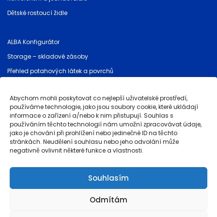
Dětské rostoucí židle
ALBA Konfigurátor
Storage – skladové zásoby
Přehled potahových látek a povrchů
Ceníky a dokumenty
Abychom mohli poskytovat co nejlepší uživatelské prostředí,
Bezpečnostní pokyny (GPSR)
používáme technologie, jako jsou soubory cookie, které ukládají
informace o zařízení a/nebo k nim přistupují. Souhlas s
používáním těchto technologií nám umožní zpracovávat údaje,
Provozovatel stránek
jako je chování při prohlížení nebo jedinečné ID na těchto
stránkách. Neudělení souhlasu nebo jeho odvolání může
Obchodní podmínky
negativně ovlivnit některé funkce a vlastnosti.
Záruka kvality a reklamace
Ochrana osobních údajů
Souhlasím
Whistleblowing
Odmítám
Powered by
brinkee.com
, simplifying CBAM compliance with
dubrink.com