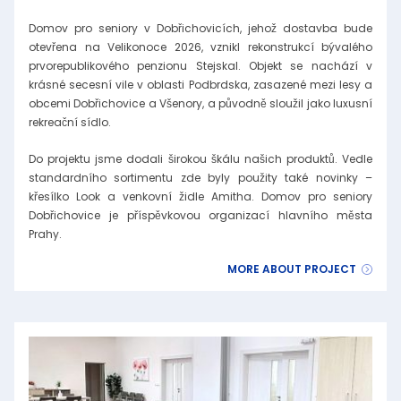
Domov pro seniory v Dobřichovicích, jehož dostavba bude
otevřena na Velikonoce 2026, vznikl rekonstrukcí bývalého
prvorepublikového penzionu Stejskal. Objekt se nachází v
krásné secesní vile v oblasti Podbrdska, zasazené mezi lesy a
obcemi Dobřichovice a Všenory, a původně sloužil jako luxusní
rekreační sídlo.
Do projektu jsme dodali širokou škálu našich produktů. Vedle
standardního sortimentu zde byly použity také novinky –
křesílko Look a venkovní židle Amitha. Domov pro seniory
Dobřichovice je příspěvkovou organizací hlavního města
Prahy.
MORE ABOUT PROJECT