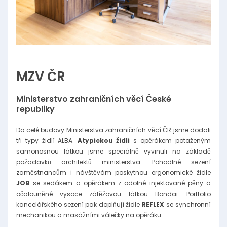
MZV ČR
Ministerstvo zahraničních věcí České
republiky
Do celé budovy Ministerstva zahraničních věcí ČR jsme dodali
tři typy židlí ALBA.
Atypickou židli
s opěrákem potaženým
samonosnou látkou jsme speciálně vyvinuli na základě
požadavků architektů ministerstva. Pohodlné sezení
zaměstnancům i návštěvám poskytnou ergonomické židle
JOB
se sedákem a opěrákem z odolné injektované pěny a
očalouněné vysoce zátěžovou látkou Bondai. Portfolio
kancelářského sezení pak doplňují židle
REFLEX
se synchronní
mechanikou a masážními válečky na opěráku.