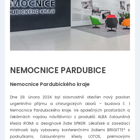
NEMOCNICE PARDUBICE
Nemocnice Pardubického kraje
Dne 29. února 2024 byl slavnostně otevřen nový pavilon
urgentního příjmu a chirurgických oborů – budova č. 1
Nemocnice Pardubického kraje. Ve společných prostorách a
čekárnách najdou návštěvníci z produktů ALBA čalouněná
křesla RONA a designové židle SPIKER. Lékařské a zasedací
místnosti byly vybaveny konferenčními židlemi BRIGITTE* s
područkami, čalouněnými křesly LOTOS, prémiovými