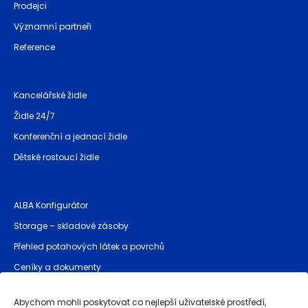
Prodejci
Významní partneři
Reference
Kancelářské židle
Židle 24/7
Konferenční a jednací židle
Dětské rostoucí židle
ALBA Konfigurátor
Storage – skladové zásoby
Přehled potahových látek a povrchů
Ceníky a dokumenty
Bezpečnostní pokyny (GPSR)
Abychom mohli poskytovat co nejlepší uživatelské prostředí,