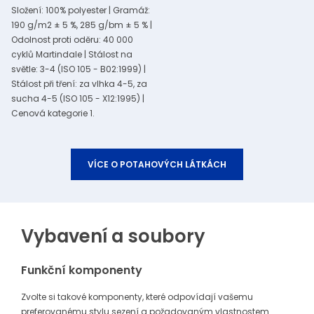
Složení: 100% polyester | Gramáž:
190 g/m2 ± 5 %, 285 g/bm ± 5 % |
Odolnost proti oděru: 40 000
cyklů Martindale | Stálost na
světle: 3-4 (ISO 105 - B02:1999) |
Stálost při tření: za vlhka 4-5, za
sucha 4-5 (ISO 105 - X12:1995) |
Cenová kategorie 1.
VÍCE O POTAHOVÝCH LÁTKÁCH
Vybavení a soubory
Funkční komponenty
Zvolte si takové komponenty, které odpovídají vašemu
preferovanému stylu sezení a požadovaným vlastnostem.