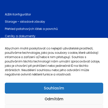
ALBA Konfigurátor
Storage – skladové zásoby
Přehled potahových látek a povrchů
Ceníky a dokumenty
Bezpečnostní pokyny (GPSR)
Abychom mohli poskytovat co nejlepší uživatelské prostředí,
používáme technologie, jako jsou soubory cookie, které ukládají
informace o zařízení a/nebo k nim přistupují. Souhlas s
Provozovatel stránek
používáním těchto technologií nám umožní zpracovávat údaje,
jako je chování při prohlížení nebo jedinečné ID na těchto
Obchodní podmínky
stránkách. Neudělení souhlasu nebo jeho odvolání může
negativně ovlivnit některé funkce a vlastnosti.
Záruka kvality a reklamace
Ochrana osobních údajů
Souhlasím
Whistleblowing
Odmítám
Powered by
brinkee.com
, simplifying CBAM compliance with
dubrink.com