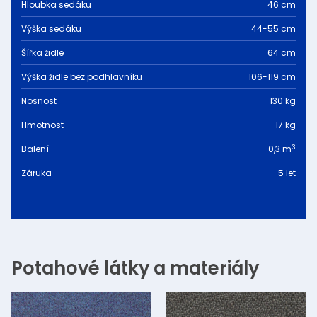
Hloubka sedáku
46 cm
Výška sedáku
44-55 cm
Šířka židle
64 cm
Výška židle bez podhlavníku
106-119 cm
Nosnost
130 kg
Hmotnost
17 kg
3
Balení
0,3 m
Záruka
5 let
Potahové látky a materiály