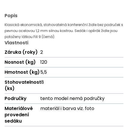
Popis
Klasická ekonomická, stohovatelná konferenční židle bez područek s
pevnou ocelovou 1,2 mm silnou kostrou. Sedák i opěrák židle jsou
potaženy látkou Fill 9 (černá).
Vlastnosti
Záruka (roky)
2
Nosnost (kg)
120
Hmotnost (kg)
5,5
Stohovatelnost
8
(ks)
Područky
tento model nemá područky
Materiálové
materiál i barva viz. foto
provedení
sedáku