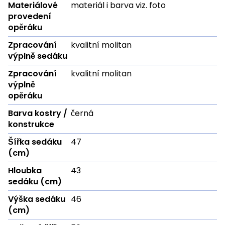
Materiálové
materiál i barva viz. foto
provedení
opěráku
Zpracování
kvalitní molitan
výplně sedáku
Zpracování
kvalitní molitan
výplně
opěráku
Barva kostry /
černá
konstrukce
Šířka sedáku
47
(cm)
Hloubka
43
sedáku (cm)
Výška sedáku
46
(cm)