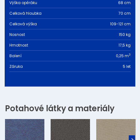
Výška opěráku
68 cm
Celková hloubka
70 cm
Celková výška
109-121 cm
Nosnost
150 kg
Hmotnost
17,5 kg
3
Balení
0,25 m
Záruka
5 let
Potahové látky a materiály