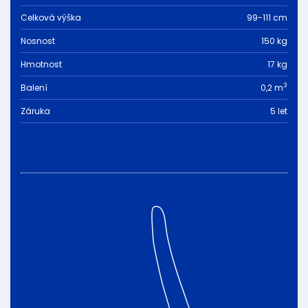
Celková výška
99-111 cm
Nosnost
150 kg
Hmotnost
17 kg
3
Balení
0,2 m
Záruka
5 let