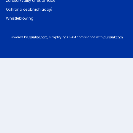
Záruka kvality a reklamace
Ochrana osobních údajů
Whistleblowing
Powered by
brinkee.com
, simplifying CBAM compliance with
dubrink.com