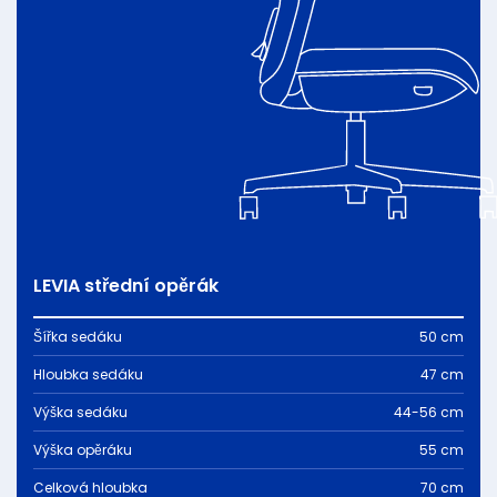
LEVIA střední opěrák
Šířka sedáku
50 cm
Hloubka sedáku
47 cm
Výška sedáku
44-56 cm
Výška opěráku
55 cm
Celková hloubka
70 cm