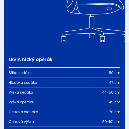
LEVIA nízký opěrák
Šířka sedáku
50 cm
Hloubka sedáku
47 cm
Výška sedáku
44-56 cm
Výška opěráku
45 cm
Celková hloubka
70 cm
Celková výška
89-101 cm