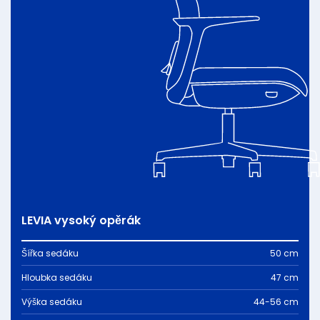
LEVIA vysoký opěrák
Šířka sedáku
50 cm
Hloubka sedáku
47 cm
Výška sedáku
44-56 cm