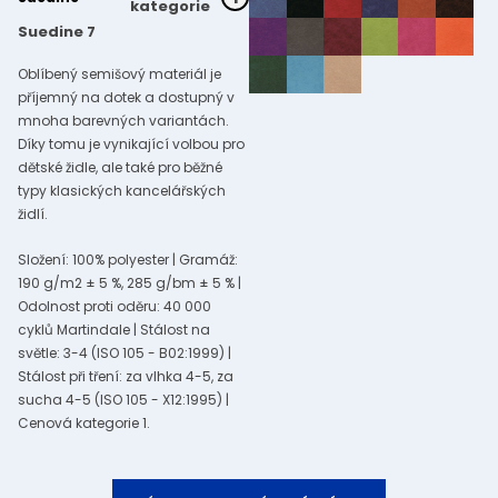
kategorie
Suedine 7
Oblíbený semišový materiál je
příjemný na dotek a dostupný v
mnoha barevných variantách.
Díky tomu je vynikající volbou pro
dětské židle, ale také pro běžné
typy klasických kancelářských
židlí.
Složení: 100% polyester | Gramáž:
190 g/m2 ± 5 %, 285 g/bm ± 5 % |
Odolnost proti oděru: 40 000
cyklů Martindale | Stálost na
světle: 3-4 (ISO 105 - B02:1999) |
Stálost při tření: za vlhka 4-5, za
sucha 4-5 (ISO 105 - X12:1995) |
Cenová kategorie 1.