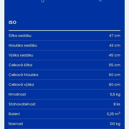
ISO
Šířka sedáku
47 cm
Hloubka sedáku
43 cm
Výška sedáku
45 cm
Celková šířka
55 cm
Celková hloubka
60 cm
Celková výška
80 cm
Hmotnost
5,5 kg
Stohovatelnost
8 ks
3
Balení
0,25 m
Nosnost
130 kg