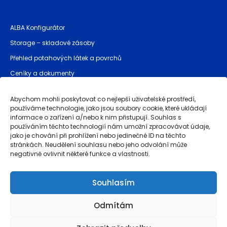
ALBA Konfigurátor
Storage – skladové zásoby
Přehled potahových látek a povrchů
Ceníky a dokumenty
Bezpečnostní pokyny (GPSR)
Abychom mohli poskytovat co nejlepší uživatelské prostředí,
používáme technologie, jako jsou soubory cookie, které ukládají
informace o zařízení a/nebo k nim přistupují. Souhlas s
Provozovatel stránek
používáním těchto technologií nám umožní zpracovávat údaje,
jako je chování při prohlížení nebo jedinečné ID na těchto
Obchodní podmínky
stránkách. Neudělení souhlasu nebo jeho odvolání může
negativně ovlivnit některé funkce a vlastnosti.
Záruka kvality a reklamace
Ochrana osobních údajů
Souhlasím
Whistleblowing
Odmítám
Powered by
brinkee.com
, simplifying CBAM compliance with
dubrink.com