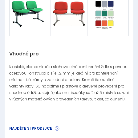
Vhodné pro
Klasická, ekonomická a stohovatelná konferenční židle s pevnou
ocelovou konstrukcí o síle 1,2 mm je ideální pro konferenční
místnosti, čekárny a zasedací prostory. Kromě čalouněné
varianty řady ISO nabízíme i plastové a dřevěné provedení pro
snadnou údržbu, stejně jako multisedáky se 2 až 5 místy k sezení
v různých materiálových provedeních (dřevo, plast, čalounění).
NAJDĚTE SI PRODEJCE