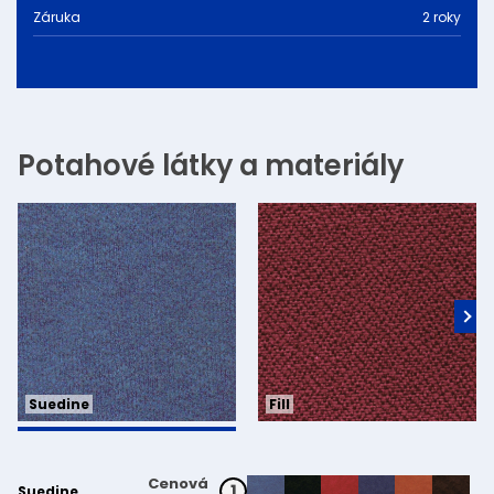
Záruka
2 roky
Potahové látky a materiály
Fill
Suedine
Cenová
1
Suedine