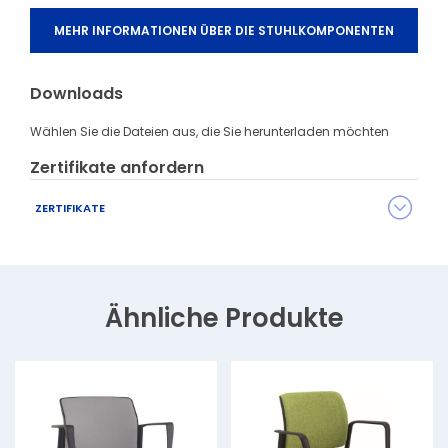
MEHR INFORMATIONEN ÜBER DIE STUHLKOMPONENTEN
Downloads
Wählen Sie die Dateien aus, die Sie herunterladen möchten
Zertifikate anfordern
ZERTIFIKATE
Die Serie GAME besitzt eine Reihe verschiedener Zertifikate,
welche die Qualität, die Materialbeschaffenheit und andere
Parameter bestätigen.
Kontaktieren Sie uns
und fragen Sie
Ähnliche Produkte
die benötigten Zertifikate bei uns an.