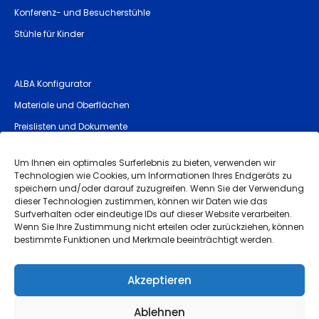
Konferenz- und Besucherstühle
Stühle für Kinder
ALBA Konfigurator
Materiale und Oberflächen
Preislisten und Dokumente
Allgemeine Sicherheitshinweise (GPSR)
Um Ihnen ein optimales Surferlebnis zu bieten, verwenden wir
Technologien wie Cookies, um Informationen Ihres Endgeräts zu
speichern und/oder darauf zuzugreifen. Wenn Sie der Verwendung
Impressum
dieser Technologien zustimmen, können wir Daten wie das
Surfverhalten oder eindeutige IDs auf dieser Website verarbeiten.
Allgemeine Geschäftsbedingungen
Wenn Sie Ihre Zustimmung nicht erteilen oder zurückziehen, können
bestimmte Funktionen und Merkmale beeinträchtigt werden.
Qualitätsgarantie und Reklamation
Datenschutz
Akzeptieren
Whistleblowing
Ablehnen