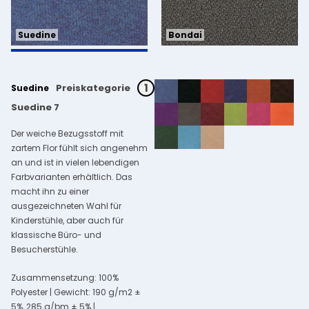
Bondai
Suedine
1
Preiskategorie
Suedine
Suedine 7
Der weiche Bezugsstoff mit
zartem Flor fühlt sich angenehm
an und ist in vielen lebendigen
Farbvarianten erhältlich. Das
macht ihn zu einer
ausgezeichneten Wahl für
Kinderstühle, aber auch für
klassische Büro- und
Besucherstühle.
Zusammensetzung: 100%
Polyester | Gewicht: 190 g/m2 ±
5%, 285 g/bm ± 5% |