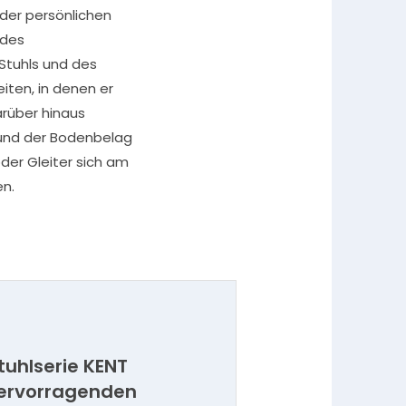
 der persönlichen
 des
tuhls und des
iten, in denen er
arüber hinaus
 und der Bodenbelag
oder Gleiter sich am
en.
uhlserie KENT
hervorragenden