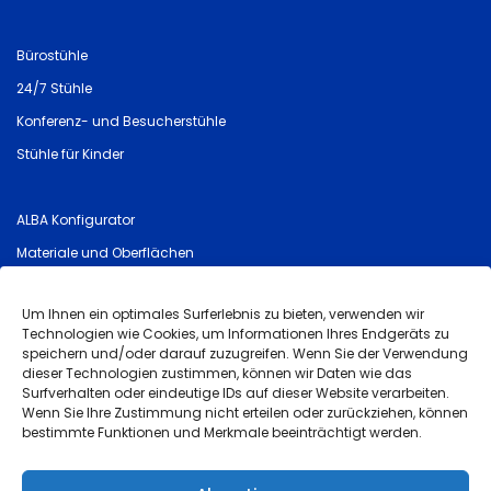
Bürostühle
24/7 Stühle
Konferenz- und Besucherstühle
Stühle für Kinder
ALBA Konfigurator
Materiale und Oberflächen
Preislisten und Dokumente
Um Ihnen ein optimales Surferlebnis zu bieten, verwenden wir
Allgemeine Sicherheitshinweise (GPSR)
Technologien wie Cookies, um Informationen Ihres Endgeräts zu
speichern und/oder darauf zuzugreifen. Wenn Sie der Verwendung
dieser Technologien zustimmen, können wir Daten wie das
Impressum
Surfverhalten oder eindeutige IDs auf dieser Website verarbeiten.
Wenn Sie Ihre Zustimmung nicht erteilen oder zurückziehen, können
Allgemeine Geschäftsbedingungen
bestimmte Funktionen und Merkmale beeinträchtigt werden.
Qualitätsgarantie und Reklamation
Datenschutz