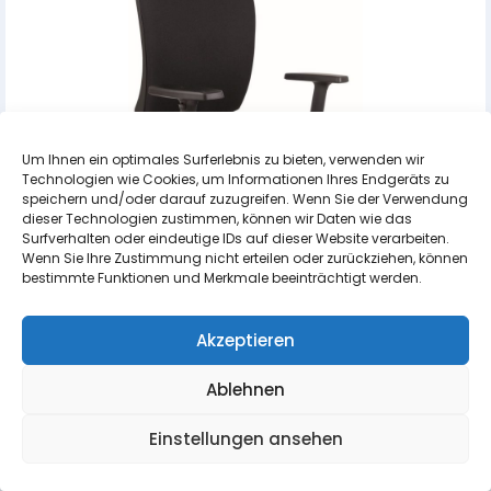
Um Ihnen ein optimales Surferlebnis zu bieten, verwenden wir
Technologien wie Cookies, um Informationen Ihres Endgeräts zu
speichern und/oder darauf zuzugreifen. Wenn Sie der Verwendung
dieser Technologien zustimmen, können wir Daten wie das
Surfverhalten oder eindeutige IDs auf dieser Website verarbeiten.
Wenn Sie Ihre Zustimmung nicht erteilen oder zurückziehen, können
bestimmte Funktionen und Merkmale beeinträchtigt werden.
Akzeptieren
LARA
Ablehnen
Der bewährte Klassiker, auf den sich unsere Kunden immer verlassen
können
Einstellungen ansehen
PRODUKT ANSEHEN