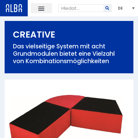
DE
CREATIVE
Das vielseitige System mit acht
Grundmodulen bietet eine Vielzahl
von Kombinationsmöglichkeiten