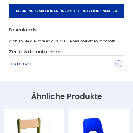
MEHR INFORMATIONEN ÜBER DIE STUHLKOMPONENTEN
Downloads
Wählen Sie die Dateien aus, die Sie herunterladen möchten
Zertifikate anfordern
ZERTIFIKATE
Die Serie CREATIVE besitzt eine Reihe verschiedener Zertifikate,
welche die Qualität, die Materialbeschaffenheit und andere
Parameter bestätigen.
Kontaktieren Sie uns
und fragen Sie
Ähnliche Produkte
die benötigten Zertifikate bei uns an.