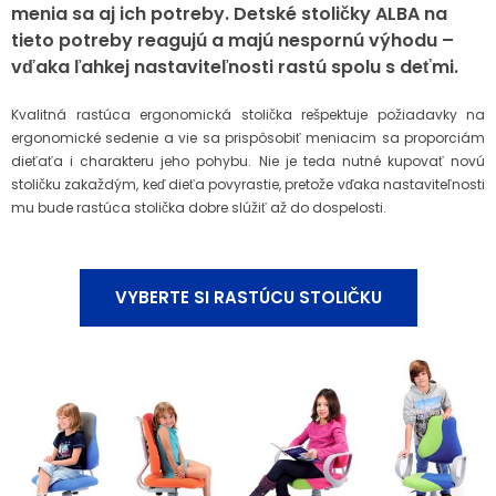
menia sa aj ich potreby. Detské stoličky ALBA na
tieto potreby reagujú a majú nespornú výhodu –
vďaka ľahkej nastaviteľnosti rastú spolu s deťmi.
Kvalitná rastúca ergonomická stolička rešpektuje požiadavky na
ergonomické sedenie a vie sa prispôsobiť meniacim sa proporciám
dieťaťa i charakteru jeho pohybu. Nie je teda nutné kupovať novú
stoličku zakaždým, keď dieťa povyrastie, pretože vďaka nastaviteľnosti
mu bude rastúca stolička dobre slúžiť až do dospelosti.
VYBERTE SI RASTÚCU STOLIČKU