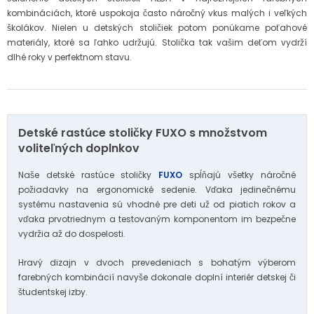
kombináciách, ktoré uspokoja často náročný vkus malých i veľkých
školákov. Nielen u detských stoličiek potom ponúkame poťahové
materiály, ktoré sa ľahko udržujú. Stolička tak vašim deťom vydrží
dlhé roky v perfektnom stavu.
Detské rastúce stoličky FUXO s množstvom
voliteľných doplnkov
Naše detské rastúce stoličky
FUXO
spĺňajú všetky náročné
požiadavky na ergonomické sedenie. Vďaka jedinečnému
systému nastavenia sú vhodné pre deti už od piatich rokov a
vďaka prvotriednym a testovaným komponentom im bezpečne
vydržia až do dospelosti.
Hravý dizajn v dvoch prevedeniach s bohatým výberom
farebných kombinácií navyše dokonale doplní interiér detskej či
študentskej izby.