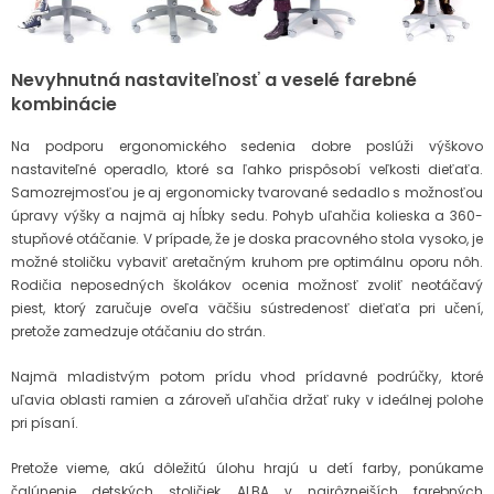
Nevyhnutná nastaviteľnosť a veselé farebné
kombinácie
Na podporu ergonomického sedenia dobre poslúži výškovo
nastaviteľné operadlo, ktoré sa ľahko prispôsobí veľkosti dieťaťa.
Samozrejmosťou je aj ergonomicky tvarované sedadlo s možnosťou
úpravy výšky a najmä aj hĺbky sedu. Pohyb uľahčia kolieska a 360-
stupňové otáčanie. V prípade, že je doska pracovného stola vysoko, je
možné stoličku vybaviť aretačným kruhom pre optimálnu oporu nôh.
Rodičia neposedných školákov ocenia možnosť zvoliť neotáčavý
piest, ktorý zaručuje oveľa väčšiu sústredenosť dieťaťa pri učení,
pretože zamedzuje otáčaniu do strán.
Najmä mladistvým potom prídu vhod prídavné podrúčky, ktoré
uľavia oblasti ramien a zároveň uľahčia držať ruky v ideálnej polohe
pri písaní.
Pretože vieme, akú dôležitú úlohu hrajú u detí farby, ponúkame
čalúnenie detských stoličiek ALBA v najrôznejších farebných