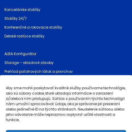
Kancelárske stoličky
Stoličky 24/7
Konferenčné a rokovacie stoličky
Detské rastúce stoličky
ALBA Konfigurátor
Storage – skladové zásoby
Prehľad poťahových látok a povrchov
Cenníky a dokumenty
Aby sme mohli poskytovať kvalitné služby používame technológie,
Bezpečnostné pokyny (GPSR)
ako sú súbory cookie, ktoré ukladajú informácie o zariadení
a/alebo k ním pristupujú. Súhlas s používaním týchto technológií
nám umožní spracovávať údaje, ako je správanie pri prezeraní
Prevádzkovateľ stránky
alebo jedinečné ID na týchto stránkach. Neudelenie súhlasu alebo
jeho odvolanie môže nepriaznivo ovplyvniť určité vlastnosti a
Obchodné podmienky
funkcie.
Reklamácie a záruka akosti