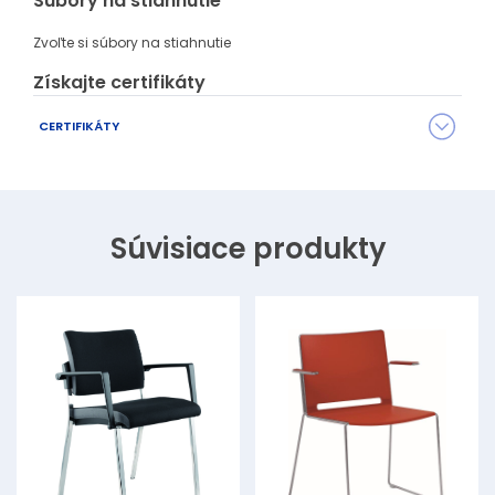
Súbory na stiahnutie
Prešitie hrán sedadla
Zvoľte si súbory na stiahnutie
Získajte certifikáty
CERTIFIKÁTY
Séria KENT má množstvo rôznych certifikátov osvedčujúcich
kvalitu, materiálové zloženie a ďalšie parametre.
Požiadajte svojho predajcu
o konkrétny certifikát, ktorý
Súvisiace produkty
potrebujete.