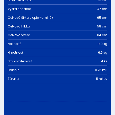
Hĺbka sedadla
51 cm
Výška sedadla
47 cm
Celková šírka s opierkami rúk
65 cm
Celková hĺbka
58 cm
Celková výška
84 cm
Nosnosť
140 kg
Hmotnosť
6,9 kg
Stohovateľnosť
4 ks
Balenie
0,25 m3
Záruka
5 rokov