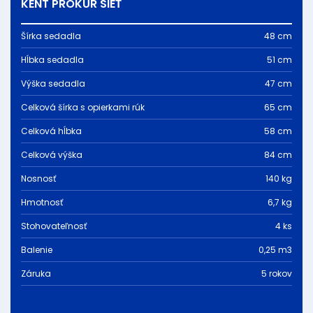
KENT PROKUR SIEŤ
Šírka sedadla
48 cm
Hĺbka sedadla
51 cm
Výška sedadla
47 cm
Celková šírka s opierkami rúk
65 cm
Celková hĺbka
58 cm
Celková výška
84 cm
Nosnosť
140 kg
Hmotnosť
6,7 kg
Stohovateľnosť
4 ks
Balenie
0,25 m3
Záruka
5 rokov