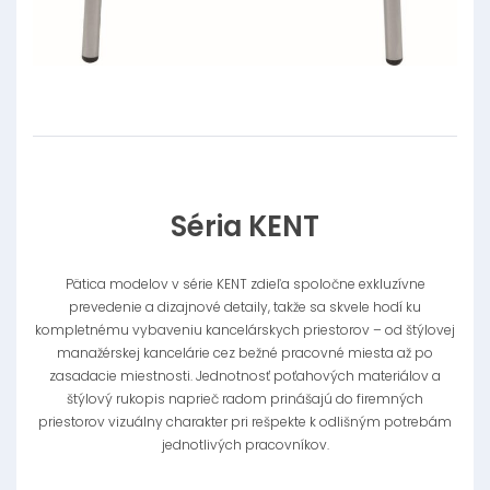
Séria KENT
Pätica modelov v série KENT zdieľa spoločne exkluzívne
prevedenie a dizajnové detaily, takže sa skvele hodí ku
kompletnému vybaveniu kancelárskych priestorov – od štýlovej
manažérskej kancelárie cez bežné pracovné miesta až po
zasadacie miestnosti. Jednotnosť poťahových materiálov a
štýlový rukopis naprieč radom prinášajú do firemných
priestorov vizuálny charakter pri rešpekte k odlišným potrebám
jednotlivých pracovníkov.