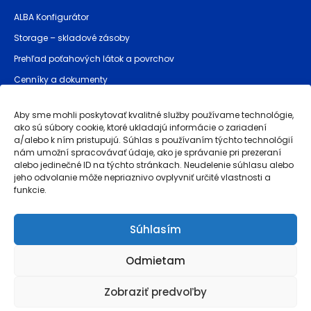
ALBA Konfigurátor
Storage – skladové zásoby
Prehľad poťahových látok a povrchov
Cenníky a dokumenty
Bezpečnostné pokyny (GPSR)
Aby sme mohli poskytovať kvalitné služby používame technológie,
ako sú súbory cookie, ktoré ukladajú informácie o zariadení
a/alebo k ním pristupujú. Súhlas s používaním týchto technológií
Prevádzkovateľ stránky
nám umožní spracovávať údaje, ako je správanie pri prezeraní
alebo jedinečné ID na týchto stránkach. Neudelenie súhlasu alebo
Obchodné podmienky
jeho odvolanie môže nepriaznivo ovplyvniť určité vlastnosti a
funkcie.
Reklamácie a záruka akosti
Ochrana osobných údajov
Súhlasím
Whistleblowing
Odmietam
Powered by
brinkee.com
, simplifying CBAM compliance with
dubrink.com
Zobraziť predvoľby