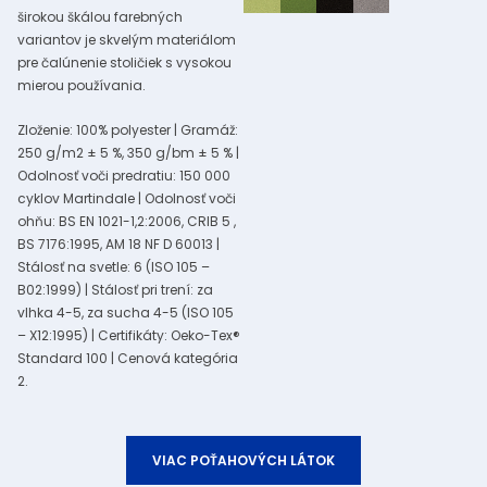
širokou škálou farebných
variantov je skvelým materiálom
pre čalúnenie stoličiek s vysokou
mierou používania.
Zloženie: 100% polyester | Gramáž:
250 g/m2 ± 5 %, 350 g/bm ± 5 % |
Odolnosť voči predratiu: 150 000
cyklov Martindale | Odolnosť voči
ohňu: BS EN 1021-1,2:2006, CRIB 5 ,
BS 7176:1995, AM 18 NF D 60013 |
Stálosť na svetle: 6 (ISO 105 –
B02:1999) | Stálosť pri trení: za
vlhka 4-5, za sucha 4-5 (ISO 105
– X12:1995) | Certifikáty: Oeko-Tex®
Standard 100 | Cenová kategória
2.
VIAC POŤAHOVÝCH LÁTOK