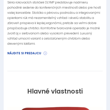
Séria rokovacích stoličiek OLYMP predstavuje nadmieru
pohodlné sedenie do konferenčných miestností alebo pre hostí
vašej kancelárie. Stolička s pérovou podnožou a integrovanými
opierkami rúk má nezameniteľný vzhľad i skvelú stabilitu a
zároveň prispieva k lepšej ergonómii, pretože sa veľmi dobre
prispôsobuje chrbtici. Komfortne tvarované operadlo je možné
zvoliť aj v sieťovanom alebo vysokom prevedení. Luxusný
vzhľad umocní variant s celočalúneným chrbtom alebo
drevenými lakťami.
NÁJDITE SI PREDAJCU
Hlavné vlastnosti