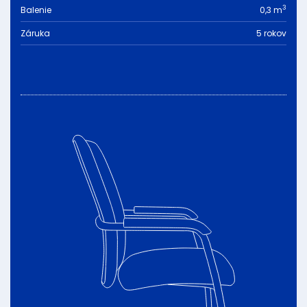
3
Balenie
0,3 m
Záruka
5 rokov