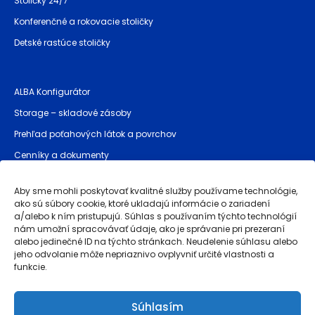
Stoličky 24/7
Konferenčné a rokovacie stoličky
Detské rastúce stoličky
ALBA Konfigurátor
Storage – skladové zásoby
Prehľad poťahových látok a povrchov
Cenníky a dokumenty
Bezpečnostné pokyny (GPSR)
Aby sme mohli poskytovať kvalitné služby používame technológie,
ako sú súbory cookie, ktoré ukladajú informácie o zariadení
a/alebo k ním pristupujú. Súhlas s používaním týchto technológií
Prevádzkovateľ stránky
nám umožní spracovávať údaje, ako je správanie pri prezeraní
alebo jedinečné ID na týchto stránkach. Neudelenie súhlasu alebo
Obchodné podmienky
jeho odvolanie môže nepriaznivo ovplyvniť určité vlastnosti a
funkcie.
Reklamácie a záruka akosti
Ochrana osobných údajov
Súhlasím
Whistleblowing