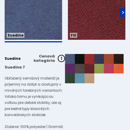
Fill
Suedine
Cenová
1
Suedine
kategória
Suedine 7
Obľúbený semišový materiál je
príjemný na dotyk a dostupný v
mnohých farebných variantoch.
Vďaka tomu je vynikajúcou
voľbou pre detské stoličky, ale aj
pre bežné typy klasických
kancelárskych stoličiek.
Zloženie: 100% polyester | Gramáž: