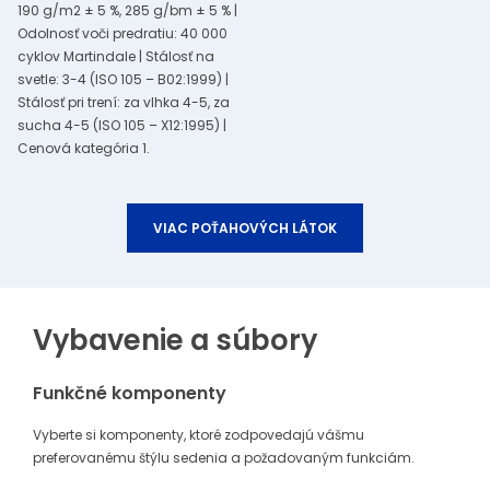
190 g/m2 ± 5 %, 285 g/bm ± 5 % |
Odolnosť voči predratiu: 40 000
cyklov Martindale | Stálosť na
svetle: 3-4 (ISO 105 – B02:1999) |
Stálosť pri trení: za vlhka 4-5, za
sucha 4-5 (ISO 105 – X12:1995) |
Cenová kategória 1.
VIAC POŤAHOVÝCH LÁTOK
Vybavenie a súbory
Funkčné komponenty
Vyberte si komponenty, ktoré zodpovedajú vášmu
preferovanému štýlu sedenia a požadovaným funkciám.