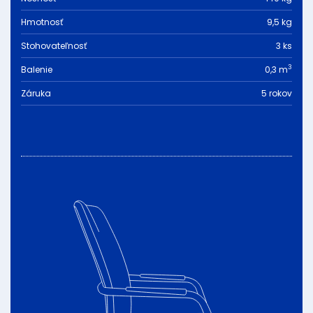
Hmotnosť
9,5 kg
Stohovateľnosť
3 ks
3
Balenie
0,3 m
Záruka
5 rokov