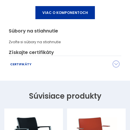
VIAC O KOMPONENTOCH
Súbory na stiahnutie
Zvoľte si súbory na stiahnutie
Získajte certifikáty
CERTIFIKÁTY
Séria OLYMP má množstvo rôznych certifikátov osvedčujúcich
kvalitu, materiálové zloženie a ďalšie parametre.
Požiadajte svojho predajcu
o konkrétny certifikát, ktorý
Súvisiace produkty
potrebujete.