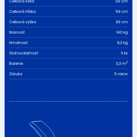
Celková šírka
56 cm
Celková hĺbka
59 cm
Celková výška
83 cm
Nosnosť
140 kg
Hmotnosť
8,3 kg
Stohovateľnosť
3 ks
3
Balenie
0,3 m
Záruka
5 rokov