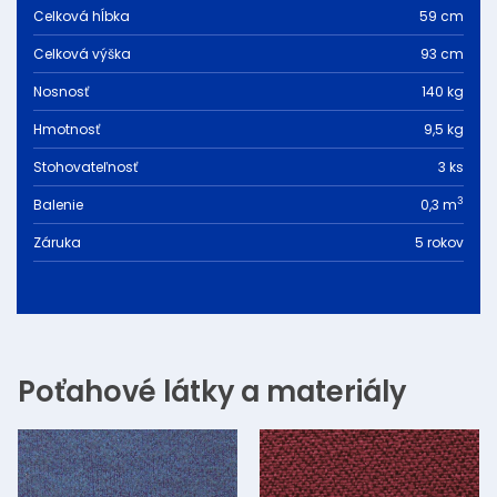
Celková hĺbka
59 cm
Celková výška
93 cm
Nosnosť
140 kg
Hmotnosť
9,5 kg
Stohovateľnosť
3 ks
3
Balenie
0,3 m
Záruka
5 rokov
Poťahové látky a materiály