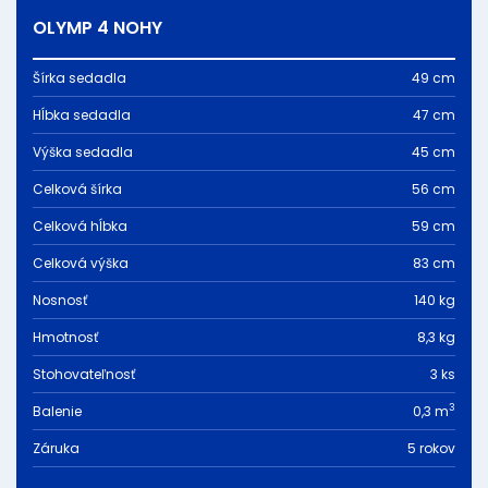
OLYMP 4 NOHY
Šírka sedadla
49 cm
Hĺbka sedadla
47 cm
Výška sedadla
45 cm
Celková šírka
56 cm
Celková hĺbka
59 cm
Celková výška
83 cm
Nosnosť
140 kg
Hmotnosť
8,3 kg
Stohovateľnosť
3 ks
3
Balenie
0,3 m
Záruka
5 rokov