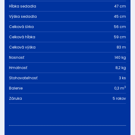
Hĺbka sedadla
47 cm
Výška sedadla
45 cm
Celková šírka
56 cm
Celková hĺbka
59 cm
Celková výška
83 m
Nosnosť
140 kg
Hmotnosť
8,2 kg
Stohovateľnosť
3 ks
3
Balenie
0,3 m
Záruka
5 rokov