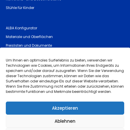
Stühle für Kinder
ALBA Konfigurator
Materiale und Oberflächen
Preislisten und Dokumente
Allgemeine Sicherheitshinweise (GPSR)
Um Ihnen ein optimales Surferlebnis zu bieten, verwenden wir
Technologien wie Cookies, um Informationen Ihres Endgeräts zu
speichern und/oder darauf zuzugreifen. Wenn Sie der Verwendung
Impressum
dieser Technologien zustimmen, können wir Daten wie das
Surfverhalten oder eindeutige IDs auf dieser Website verarbeiten.
Allgemeine Geschäftsbedingungen
Wenn Sie Ihre Zustimmung nicht erteilen oder zurückziehen, können
bestimmte Funktionen und Merkmale beeinträchtigt werden.
Qualitätsgarantie und Reklamation
Datenschutz
Akzeptieren
Whistleblowing
Ablehnen
Powered by
brinkee.com
, simplifying CBAM compliance with
dubrink.com