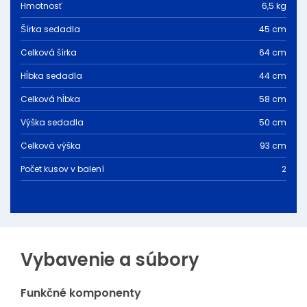
Hmotnosť
6,5 kg
Šírka sedadla
45 cm
Celková šírka
64 cm
Hĺbka sedadla
44 cm
Celková hĺbka
58 cm
Výška sedadla
50 cm
Celková výška
93 cm
Počet kusov v balení
2
Vybavenie a súbory
Funkčné komponenty