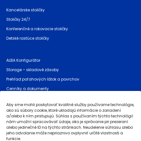
Kancelárske stoličky
Stoličky 24/7
Konferenčné a rokovacie stoličky
Detské rastúce stoličky
ALBA Konfigurátor
Storage – skladové zásoby
Prehľad poťahových látok a povrchov
Cenníky a dokumenty
Bezpečnostné pokyny (GPSR)
Aby sme mohli poskytovať kvalitné služby používame technológie,
ako sú súbory cookie, ktoré ukladajú informácie o zariadení
a/alebo k ním pristupujú. Súhlas s používaním týchto technológií
Prevádzkovateľ stránky
nám umožní spracovávať údaje, ako je správanie pri prezeraní
alebo jedinečné ID na týchto stránkach. Neudelenie súhlasu alebo
Obchodné podmienky
jeho odvolanie môže nepriaznivo ovplyvniť určité vlastnosti a
funkcie.
Reklamácie a záruka akosti