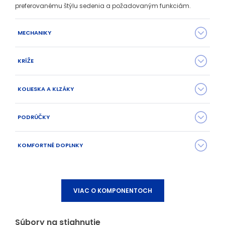
preferovanému štýlu sedenia a požadovaným funkciám.
MECHANIKY
KRÍŽE
KOLIESKA A KLZÁKY
PODRÚČKY
1MEA01 Asynchro
1MES01 SYNCHRO
KOMFORTNÉ DOPLNKY
1BAS01 plochý nylonový
1BAS09 oceľový chrómový
kríž Ø 600 mm
kríž Ø 640 mm
1KOL01 (Ø 50 mm) na
1KOL02 (Ø 50 mm) na tvrdý
mäkký povrch
povrch
VIAC O KOMPONENTOCH
1MES02 T-SYNCHRO
Súbory na stiahnutie