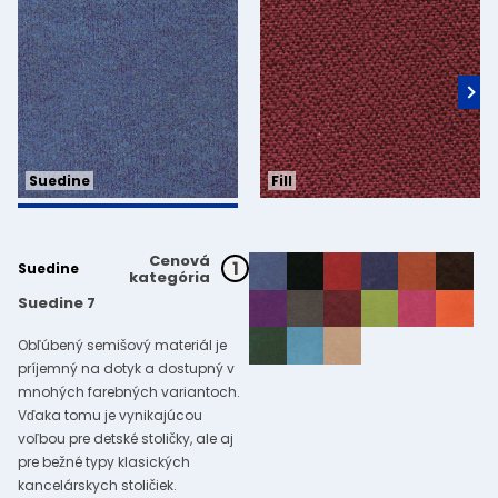
Fill
Suedine
Cenová
1
Suedine
kategória
Suedine 7
Obľúbený semišový materiál je
príjemný na dotyk a dostupný v
mnohých farebných variantoch.
Vďaka tomu je vynikajúcou
voľbou pre detské stoličky, ale aj
pre bežné typy klasických
kancelárskych stoličiek.