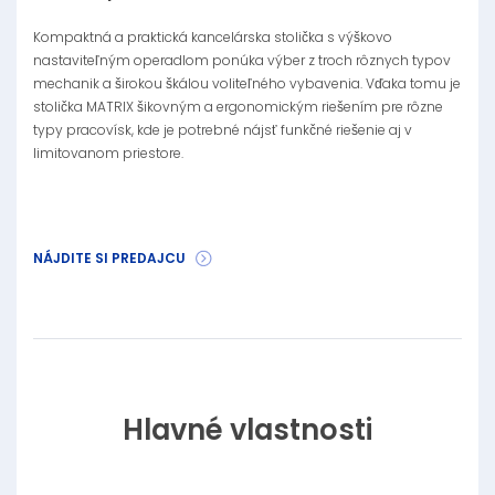
Kompaktná a praktická kancelárska stolička s výškovo
nastaviteľným operadlom ponúka výber z troch rôznych typov
mechanik a širokou škálou voliteľného vybavenia. Vďaka tomu je
stolička MATRIX šikovným a ergonomickým riešením pre rôzne
typy pracovísk, kde je potrebné nájsť funkčné riešenie aj v
limitovanom priestore.
NÁJDITE SI PREDAJCU
Hlavné vlastnosti