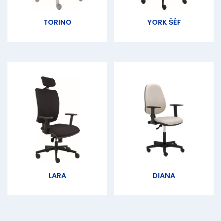
P58 3D
P48C 4D
1KOL07 (Ø 65 mm) brzdené,
1KOL08 (Ø 65 mm) brzdené,
TORINO
YORK ŠÉF
na mäkký povrch
na tvrdý povrch
P98 4D
LARA
DIANA