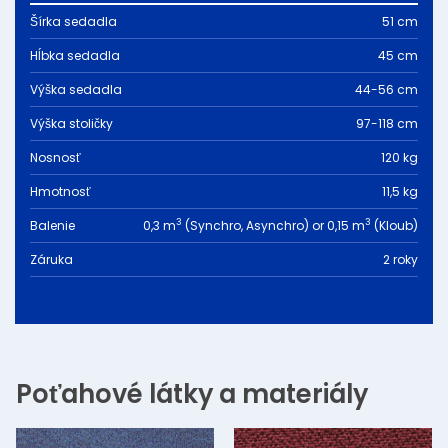
Šírka sedadla
51 cm
Hĺbka sedadla
45 cm
Výška sedadla
44-56 cm
Výška stoličky
97-118 cm
Nosnosť
120 kg
Hmotnosť
11,5 kg
3
3
Balenie
0,3 m
(Synchro, Asynchro) or 0,15 m
(Kloub)
Záruka
2 roky
Poťahové látky a materiály