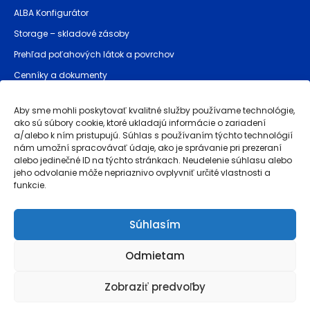
ALBA Konfigurátor
Storage – skladové zásoby
Prehľad poťahových látok a povrchov
Cenníky a dokumenty
Bezpečnostné pokyny (GPSR)
Aby sme mohli poskytovať kvalitné služby používame technológie,
ako sú súbory cookie, ktoré ukladajú informácie o zariadení
a/alebo k ním pristupujú. Súhlas s používaním týchto technológií
Prevádzkovateľ stránky
nám umožní spracovávať údaje, ako je správanie pri prezeraní
alebo jedinečné ID na týchto stránkach. Neudelenie súhlasu alebo
Obchodné podmienky
jeho odvolanie môže nepriaznivo ovplyvniť určité vlastnosti a
funkcie.
Reklamácie a záruka akosti
Ochrana osobných údajov
Súhlasím
Whistleblowing
Odmietam
Powered by
brinkee.com
, simplifying CBAM compliance with
dubrink.com
Zobraziť predvoľby