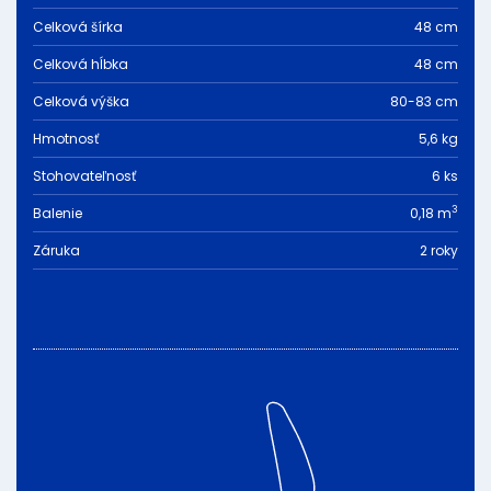
Celková šírka
48 cm
Celková hĺbka
48 cm
Celková výška
80-83 cm
Hmotnosť
5,6 kg
Stohovateľnosť
6 ks
3
Balenie
0,18 m
Záruka
2 roky