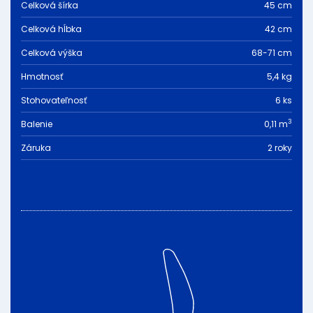
Celková šírka
45 cm
Celková hĺbka
42 cm
Celková výška
68-71 cm
Hmotnosť
5,4 kg
Stohovateľnosť
6 ks
3
Balenie
0,11 m
Záruka
2 roky