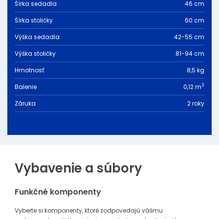
Šírka sedadla
46 cm
Šírka stoličky
60 cm
Výška sedadla
42-55 cm
Výška stoličky
81-94 cm
Hmotnosť
8,5 kg
3
Balenie
0,12 m
Záruka
2 roky
Vybavenie a súbory
Funkčné komponenty
Vyberte si komponenty, ktoré zodpovedajú vášmu