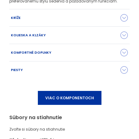
preferovanému štýlu sedenia a požadovaným funkciám.
KRÍŽE
KOLIESKA A KLZÁKY
KOMFORTNÉ DOPLNKY
PIESTY
1BAS11 plochý hliníkový
1BAS09 oceľový chrómový
leštený kríž Ø 640 mm
kríž Ø 640 mm
1KOL01 (Ø 50 mm) na
1KOL02 (Ø 50 mm) na tvrdý
mäkký povrch
povrch
VIAC O KOMPONENTOCH
Aretačný kruh
Súbory na stiahnutie
1PIS01
1PIS04 vysoký
1BAS01 plochý nylonový
Zvoľte si súbory na stiahnutie
kríž Ø 600 mm