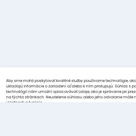
Aby sme mohli poskytovať kvalitné služby používame technológie, ako 
ukladajú informácie o zariadení a/alebo k ním pristupujú. Súhlas s 
technológií nám umožní spracovávať údaje, ako je správanie pri preze
na týchto stránkach. Neudelenie súhlasu alebo jeho odvolanie môže ne
vlastnosti a funkcie.
Súhlasím
Odmietam