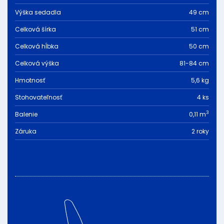
Výška sedadla
49 cm
Celková šírka
51 cm
Celková hĺbka
50 cm
Celková výška
81-84 cm
Hmotnosť
5,6 kg
Stohovateľnosť
4 ks
3
Balenie
0,11 m
Záruka
2 roky