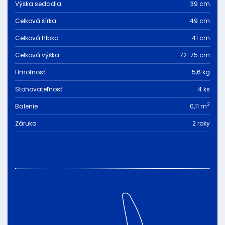
Výška sedadla
39 cm
Celková šírka
49 cm
Celková hĺbka
41 cm
Celková výška
72-75 cm
Hmotnosť
5,6 kg
Stohovateľnosť
4 ks
3
Balenie
0,11 m
Záruka
2 roky