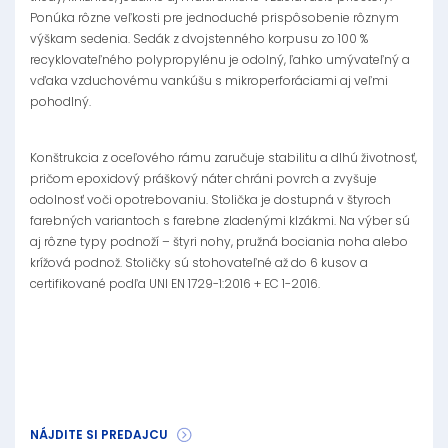
Ponúka rôzne veľkosti pre jednoduché prispôsobenie rôznym
výškam sedenia. Sedák z dvojstenného korpusu zo 100 %
recyklovateľného polypropylénu je odolný, ľahko umývateľný a
vďaka vzduchovému vankúšu s mikroperforáciami aj veľmi
pohodlný.
Konštrukcia z oceľového rámu zaručuje stabilitu a dlhú životnosť,
pričom epoxidový práškový náter chráni povrch a zvyšuje
odolnosť voči opotrebovaniu. Stolička je dostupná v štyroch
farebných variantoch s farebne zladenými klzákmi. Na výber sú
aj rôzne typy podnoží – štyri nohy, pružná bociania noha alebo
krížová podnož. Stoličky sú stohovateľné až do 6 kusov a
certifikované podľa UNI EN 1729-1:2016 + EC 1-2016.
NÁJDITE SI PREDAJCU