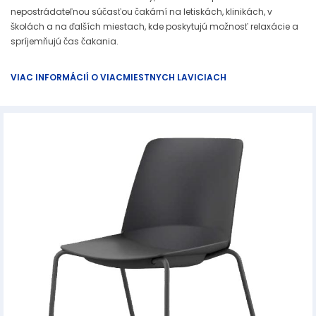
nepostrádateľnou súčasťou čakární na letiskách, klinikách, v
školách a na ďalších miestach, kde poskytujú možnosť relaxácie a
spríjemňujú čas čakania.
VIAC INFORMÁCIÍ O VIACMIESTNYCH LAVICIACH