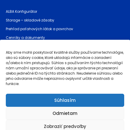
ALBA Konfigurátor
Storage – skladové zásoby
Prehľad poťahových látok a povrchov
Cenníky a dokumenty
Bezpečnostné pokyny (GPSR)
Aby sme mohli poskytovať kvalitné služby používame technológie,
ako sú súbory cookie, ktoré ukladajú informácie o zariadení
a/alebo k ním pristupujú. Súhlas s používaním týchto technológií
Prevádzkovateľ stránky
nám umožní spracovávať údaje, ako je správanie pri prezeraní
alebo jedinečné ID na týchto stránkach. Neudelenie súhlasu alebo
Obchodné podmienky
jeho odvolanie môže nepriaznivo ovplyvniť určité vlastnosti a
funkcie.
Reklamácie a záruka akosti
Ochrana osobných údajov
Súhlasím
Whistleblowing
Odmietam
Powered by
brinkee.com
, simplifying CBAM compliance with
dubrink.com
Zobraziť predvoľby